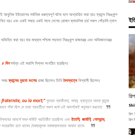
েই আধুনিক ইউরোপের সর্বাধিক গুরুত্বপূর্ণ ঘটনা বলে আখ্যায়িত করা হয়। ফ্রান্সে নিরঙ্কুশ
ইত
কে ধাবিত হয়। এবং একই সময়ে একই সাথে দেশের রোমান ক্যাথলিক চার্চ সকল গোঁড়ামি ত্যাগ
 অভিহিত করা হয়। যার মাধ্যমে পশ্চিমা সভ্যতা নিরঙ্কুশ রাজতন্ত্র এবং অভিজাততন্ত্র
ং
৪ দিন
পর্যন্ত এই ফরাসি বিপ্লব সংগঠিত হয়েছিল।
র সময়
ফ্রান্সের বুরবো বংশের
রাজা ছিলেন। তিনি
দৈবস্বত্বে
বিশ্বাসী ছিলেন।
শি
, fraternite, ou la mort;"
সুতরাং স্বাধীনতা, সাম্য, ভ্রাতৃত্ব অথবা মৃত্যু।
Shi
মনভাবে গাঁথা ছিল যে তারা পরবর্তীতে সকল কর্মে এই আদর্শকেই অনুসরণ করতো।
শিল্
িপ্লবের আদর্শে সভা-সমিতি প্রতিষ্ঠিত হয়েছিল। এবং
ইতালি, জার্মানি, পোল্যান্ড,
শিল্প
রাম সংক্রমিত হতে থাকে। বৈষম্যমূলক সমাজব্যবস্থার আঘাত হানে।