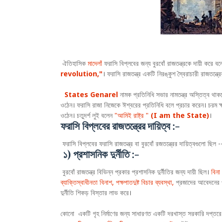
ঐতিহাসিক
মাদেলাঁ
ফরাসি বিপ্লবের জন্য বুরবোঁ রাজতন্ত্রকে দায়ী করে বল
revolution,"
। ফরাসি রাজতন্ত্র একটি নিরঙ্কুশ স্বৈরাচারী রাজতন্ত্
States Genarel
নামক প্রতিনিধি সভার নামতন্ত্র অস্তিত্ব থা
ওঠেন। ফরাসি রাজা নিজেকে ঈশ্বরের প্রতিনিধি বলে প্রচার করেন। চরম ক্ষমত
ওঠেন। চতুদর্শ লুই বলেন
"আমিই রাষ্ট্র "
(I am the State)
।
ফরাসি বিপ্লবের রাজতন্ত্রের দায়িত্ব :-
ফরাসি বিপ্লবের ফরাসি রাজতন্ত্র বা বুরবোঁ রজতন্ত্রের দায়িত্বগুলো ছিল -
১) প্রশাসনিক দুর্নীতি :-
বুরবোঁ রাজতন্ত্র বিভিন্ন প্রকার প্রশাসনিক দুর্নীতির জন্য দায়ী ছিল।
বিনা
ব্যাক্তিস্বাধীনতা বিনাশ, পক্ষপাতদুষ্ট বিচার ব্যবস্থা,
প্রজাদের আবেদনের প্র
দুর্নীতি শিকড় বিস্তার লাভ করে।
কোনো একটি গৃহ নির্মাণের জন্য সাধারণত একটি দরখাস্ত সরকারি দপ্ত