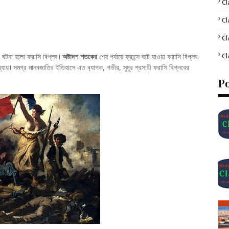
Cl
Cl
Cl
Cl
য ঘটনা হলো ফরাসি বিপ্লব।
অষ্টাদশ শতকের
শেষ পর্যায়ে ফ্রান্সে ঘটে যাওয়া ফরাসি বিপ্লব
্যায়। সমগ্র মানবজাতির ইতিহাসে এত ব‍্যাপক, গভীর, সুদূর প্রসারী ফরাসি বিপ্লবের
P