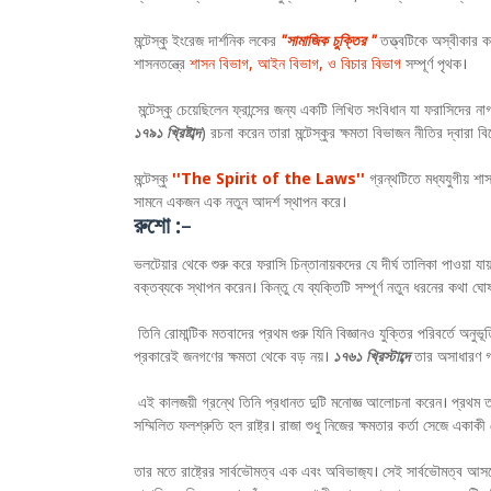
মন্টেস্কু ইংরেজ দার্শনিক লকের
"সামাজিক চুক্তির "
তত্ত্বটিকে অস্বীকার 
শাসনতন্ত্রে
শাসন বিভাগ, আইন বিভাগ, ও বিচার বিভাগ
সম্পূর্ণ পৃথক।
মন্টেস্কু চেয়েছিলেন ফ্রান্সের জন্য একটি লিখিত সংবিধান যা ফরাসিদের নাগ
১৭৯১ খ্রিষ্টাব্দ
) রচনা করেন তারা মন্টেস্কুর ক্ষমতা বিভাজন নীতির দ্বারা 
মন্টেস্কু
''The Spirit of the Laws''
গ্রন্থটিতে মধ্যযুগীয় শ
সামনে একজন এক নতুন আদর্শ স্থাপন করে।
রুশো :-
ভলটেয়ার থেকে শুরু করে ফরাসি চিন্তানায়কদের যে দীর্ঘ তালিকা পাওয়া য
বক্তব্যকে স্থাপন করেন। কিন্তু যে ব্যক্তিটি সম্পূর্ণ নতুন ধরনের কথা 
তিনি রোমান্টিক মতবাদের প্রথম গুরু যিনি বিজ্ঞানও যুক্তির পরিবর্তে অন
প্রকারেই জনগণের ক্ষমতা থেকে বড় নয়।
১৭৬১ খ্রিস্টাব্দে
তার অসাধারণ গ
এই কালজয়ী গ্রন্থে তিনি প্রধানত দুটি মনোজ্ঞ আলোচনা করেন। প্রথম তত
সম্মিলিত ফলশ্রুতি হল রাষ্ট্র। রাজা শুধু নিজের ক্ষমতার কর্তা সেজে এক
তার মতে রাষ্ট্রের সার্বভৌমত্ব এক এবং অবিভাজ‍্য। সেই সার্বভৌমত্ব আসলে 