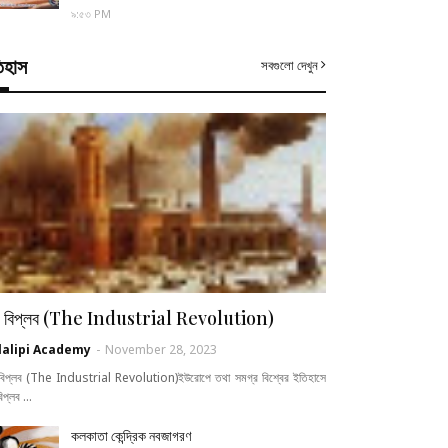
৯:৫৩ PM
িহাস
সবগুলো দেখুন
ল্প বিপ্লব (The Industrial Revolution)
lalipi Academy
-
November 28, 2023
প বিপ্লব (The Industrial Revolution)ইউরোপে তথা সমগ্র বিশ্বের ইতিহাসে
 বিপ্লব …
কলকাতা কেন্দ্রিক নবজাগরণ