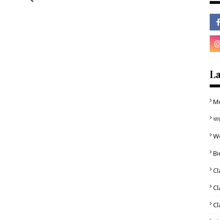
L
Mo
ভা
Wo
B
Cl
Cl
Cl