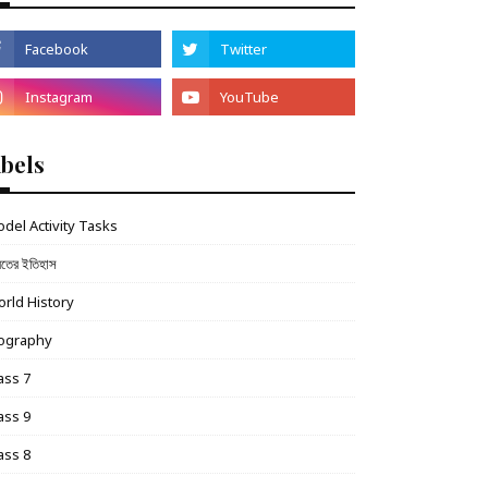
abels
del Activity Tasks
রতের ইতিহাস
rld History
iography
ass 7
ass 9
ass 8