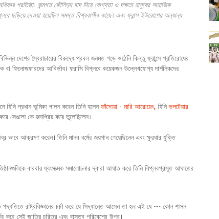
িকার প্রতিষ্ঠা। জন্মগত কৌলিন‍্য বাদ দিয়ে যোগ্যতা ও দক্ষতা মানুষের সামাজিক
িপ্লবে ছড়িয়ে দেওয়া হয়েছিল সমস্ত বিশ্ববাসীর কাছে। এবং ফ্রান্স ইউরোপের অন্যান্য
 বিভিন্ন দেশের স্বৈরাচারের বিরুদ্ধে প্রবল জনমত গড়ে ওঠেনি কিন্তু ফ্রান্সে প্রতিরোধের
র্শনিক বা ফিলোজফারদের আবির্ভাব। ফরাসি বিপ্লবে কয়েকজন উল্লেখযোগ্য দার্শনিকদের
 সেখানে যিনি প্রধান ভূমিকা পালন করেন তিনি হলেন
ফাঁসোয়া - মারি আরোয়েৎ,
যিনি
ভলটেয়ার
 করে সেগুলো কে জনপ্রিয় করে তুলেছিলেন।
ব্র ভাবে আক্রমণ করেন। তিনি মানব ধর্মের জয়গান গেয়েছিলেন এবং ক্ষুরধার যুক্তি
রতিষ্ঠানগুলিকে বারবার ধ্বংসাত্মক সমালোচনার দ্বারা আঘাত করে তিনি বিপ্লবপ্রসূত আঘাতের
দ্ধতিতে রাষ্ট্রবিজ্ঞানের চর্চা করে যে সিদ্ধান্তে আসেন তা হল এই যে --- কোন শাসন
নির্ভর করে সেই জাতির চরিত্র এবং বাস্তব পরিবেশের উপর।