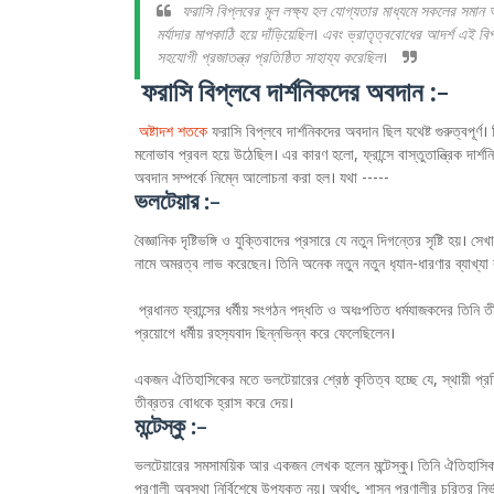
ফরাসি বিপ্লবের মূল লক্ষ্য হল যোগ্যতার মাধ্যমে সকলের সমান অধ
মর্যাদার মাপকাঠি হয়ে দাঁড়িয়েছিল। এবং ভ্রাতৃত্ববোধের আদর্শ এই ব
সহযোগী প্রজাতন্ত্র প্রতিষ্ঠিত সাহায্য করেছিল।
ফরাসি বিপ্লবে দার্শনিকদের অবদান :-
অষ্টাদশ শতকে
ফরাসি বিপ্লবে দার্শনিকদের অবদান ছিল যথেষ্ট গুরুত্বপূর্ণ।
মনোভাব প্রবল হয়ে উঠেছিল। এর কারণ হলো, ফ্রান্সে বাস্তুতান্ত্রিক দা
অবদান সম্পর্কে নিম্নে আলোচনা করা হল। যথা -----
ভলটেয়ার :-
বৈজ্ঞানিক দৃষ্টিভঙ্গি ও যুক্তিবাদের প্রসারে যে নতুন দিগন্তের সৃষ্টি হয়।
নামে অমরত্ব লাভ করেছেন। তিনি অনেক নতুন নতুন ধ‍্যান-ধারণার ব্যাখ্যা
প্রধানত ফ্রান্সের ধর্মীয় সংগঠন পদ্ধতি ও অধঃপতিত ধর্মযাজকদের তিনি তী
প্রয়োগে ধর্মীয় রহস‍্যবাদ ছিন্নভিন্ন করে ফেলেছিলেন।
একজন ঐতিহাসিকের মতে ভলটেয়ারের শ্রেষ্ঠ কৃতিত্ব হচ্ছে যে, স্থায়ী প্
তীব্রতর বোধকে হ্রাস করে দেয়।
মন্টেস্কু :-
ভলটেয়ারের সমসাময়িক আর একজন লেখক হলেন মন্টেস্কু। তিনি ঐতিহাসিক প
প্রণালী অবস্থা নির্বিশেষে উপযুক্ত নয়। অর্থাৎ, শাসন প্রণালীর চরিত্র 