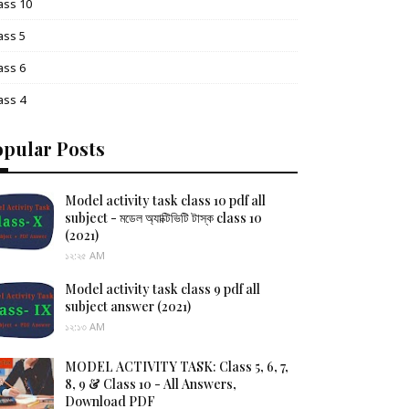
ass 10
ass 5
ass 6
ass 4
opular Posts
Model activity task class 10 pdf all
subject - মডেল অ্যাক্টিভিটি টাস্ক class 10
(2021)
১২:২৫ AM
Model activity task class 9 pdf all
subject answer (2021)
১২:১৩ AM
MODEL ACTIVITY TASK: Class 5, 6, 7,
8, 9 & Class 10 - All Answers,
Download PDF