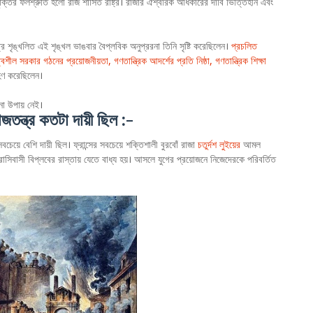
চুক্তির ফলশ্রুতি হলো রাজ শাসিত রাষ্ট্র। রাজার ঐশ্বরিক অধিকারের দাবি ভিত্তিহীন এবং
ত্র শৃঙ্খলিত এই শৃঙ্খল ভাঙবার বৈপ্লবিক অনুপ্ররনা তিনি সৃষ্টি করেছিলেন।
প্রচলিত
ত্বশীল সরকার গঠনের প্রয়োজনীয়তা, গণতান্ত্রিক আদর্শের প্রতি নিষ্ঠা, গণতান্ত্রিক শিক্ষা
্রহণ করেছিলেন।
নো উপায় নেই।
তন্ত্র কতটা দায়ী ছিল :-
সবচেয়ে বেশি দায়ী ছিল। ফ্রান্সের সবচেয়ে শক্তিশালী বুরবোঁ রাজা
চতুর্দশ লুইয়ের
আমল
ফরাসিবাসী বিপ্লবের রাস্তায় যেতে বাধ্য হয়। আসলে যুগের প্রয়োজনে নিজেদেরকে পরিবর্তিত