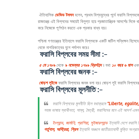
ঐতিহাসিক
ডেভিড টমসন
বলেন, প্রথম বিশ্বযুদ্ধের পূর্বে ফরাসি বিপ্লবক
রাজতন্ত্র এই বিপ্লবের সময়েই বিলুপ্ত হয়ে প্রজাতান্ত্রিক আদর্শের দি
করে নিজেকে পূর্ণগঠন করতে এক প্রকার বাধ্য হয়।
পশ্চিমা গণতন্ত্রের ইতিহাসে ফরাসি বিপ্লবকে একটি জটিল সন্ধিক্ষন হিসেবে
থেকে নাগরিকত্বের যুগে পর্দাপন করে।
ফরাসি বিপ্লবের সময় সীমা :-
৫ মে ১৭৮৯
থেকে
৯ নভেম্বর ১৭৯৯ খ্রিস্টাব্দ
। যথা
১০ বছর ৬ মাস
এব
ফরাসি বিপ্লবের জনক :-
ষোড়শ লুইকে
ফরাসি বিপ্লবের জনক বলা হয়। ষোড়শ লুই ফরাসি বিপ্লবে
ফরাসি বিপ্লবের মূলনীতি :-
ফরাসি বিপ্লবের মূলনীতি ছিল যথাক্রমে
"Liberte, egalite
সহজ ভাষায় স্বাধীনতা, সাম্য, মৈত্রী, ফরাসিদের মনে এই আদর্শ এ
ইংল্যান্ড, জার্মানি, প্রাশিয়া, সুইজারল্যান্ড
ইত্যাদি দেশে ফরাসি ব
পর্তুগাল, অস্ট্রিয়া, গ্রিস
ইত্যাদি অঞ্চলে জাতীয়তাবাদী মুক্তি সংগ্