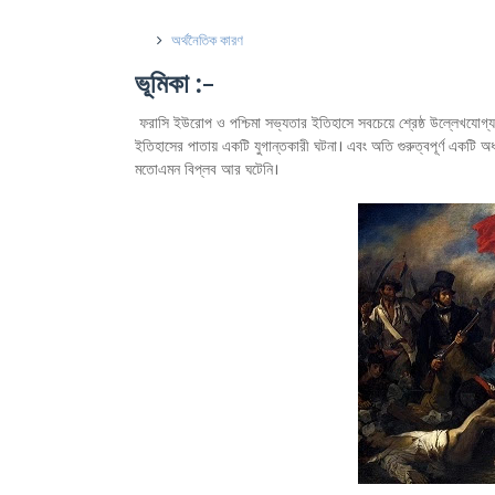
অর্থনৈতিক কারণ
ভূমিকা :-
ফরাসি ইউরোপ ও পশ্চিমা সভ্যতার ইতিহাসে সবচেয়ে শ্রেষ্ঠ উল্লেখযোগ্
ইতিহাসের পাতায় একটি যুগান্তকারী ঘটনা। এবং অতি গুরুত্বপূর্ণ একটি অধ
মতোএমন বিপ্লব আর ঘটেনি।