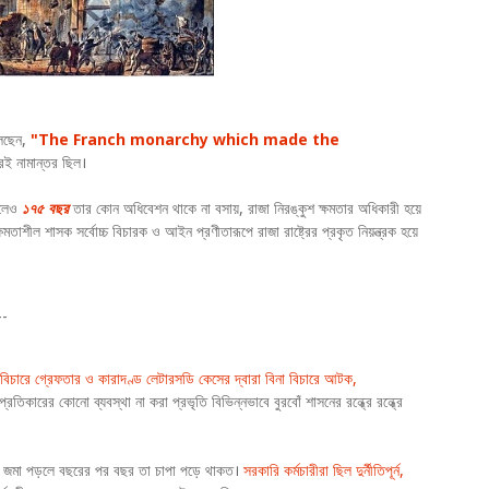
েছেন,
"The Franch monarchy which made the
রেরই নামান্তর ছিল।
কলেও
১৭৫ বছর
তার কোন অধিবেশন থাকে না বসায়, রাজা নিরঙ্কুশ ক্ষমতার অধিকারী হয়ে
াশীল শাসক সর্বোচ্চ বিচারক ও আইন প্রণীতারূপে রাজা রাষ্ট্রের প্রকৃত নিয়ন্ত্রক হয়ে
--
 বিচারে গ্রেফতার ও কারাদণ্ড লেটারসডি কেসের দ্বারা বিনা বিচারে আটক,
তিকারের কোনো ব্যবস্থা না করা প্রভৃতি বিভিন্নভাবে বুরবোঁ শাসনের রন্ধ্রে রন্ধ্রে
রে জমা পড়লে বছরের পর বছর তা চাপা পড়ে থাকত।
সরকারি কর্মচারীরা ছিল দুর্নীতিপূর্ন,