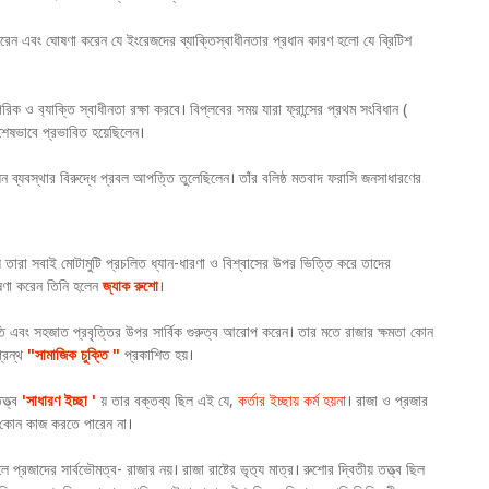
করেন এবং ঘোষণা করেন যে ইংরেজদের ব্যাক্তিস্বাধীনতার প্রধান কারণ হলো যে ব্রিটিশ
রিক ও ব‍্যাক্তি স্বাধীনতা রক্ষা করবে। বিপ্লবের সময় যারা ফ্রান্সের প্রথম সংবিধান (
বিশেষভাবে প্রভাবিত হয়েছিলেন।
াসন ব্যবস্থার বিরুদ্ধে প্রবল আপত্তি তুলেছিলেন। তাঁর বলিষ্ঠ মতবাদ ফরাসি জনসাধারণের
ায় তারা সবাই মোটামুটি প্রচলিত ধ্যান-ধারণা ও বিশ্বাসের উপর ভিত্তি করে তাদের
ঘোষণা করেন তিনি হলেন
জ্যাক রুশো
।
ুভূতি এবং সহজাত প্রবৃত্তির উপর সার্বিক গুরুত্ব আরোপ করেন। তার মতে রাজার ক্ষমতা কোন
্রন্থ
"সামাজিক চুক্তি "
প্রকাশিত হয়।
্ত্ব
'সাধারণ ইচ্ছা '
য় তার বক্তব্য ছিল এই যে,
কর্তার ইচ্ছায় কর্ম হয়না
। রাজা ও প্রজার
াকী কোন কাজ করতে পারেন না।
প্রজাদের সার্বভৌমত্ব- রাজার নয়। রাজা রাষ্টের ভৃত‍্য মাত্র। রুশোর দ্বিতীয় তত্ত্ব ছিল