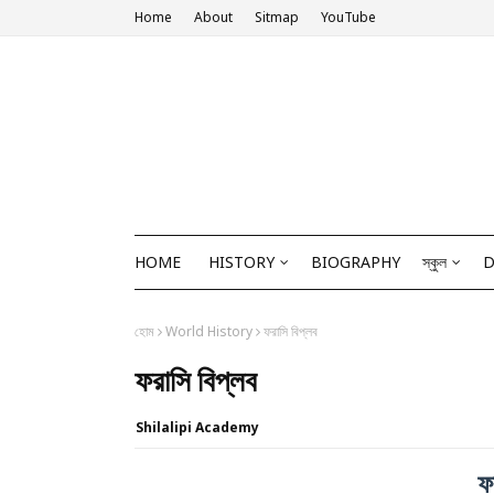
Home
About
Sitmap
YouTube
HOME
HISTORY
BIOGRAPHY
স্কুল
D
হোম
World History
ফরাসি বিপ্লব
ফরাসি বিপ্লব
Shilalipi Academy
ফ